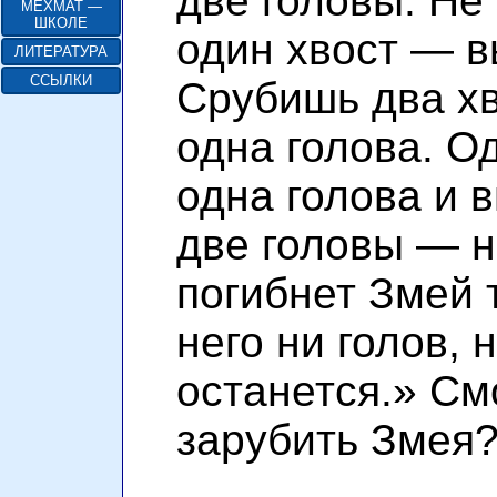
две головы. Не
МЕХМАТ —
ШКОЛЕ
один хвост — в
ЛИТЕРАТУРА
ССЫЛКИ
Срубишь два х
одна голова. О
одна голова и 
две головы — н
погибнет Змей т
него ни голов, 
останется.» См
зарубить Змея