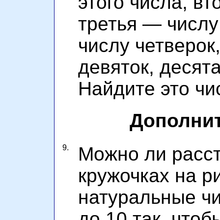
этого числа, вт
третья — числу
числу четверок,
девяток, десят
Найдите это чи
Дополни
9.
Можно ли расст
кружочках на р
натуральные чи
до 10 так, что