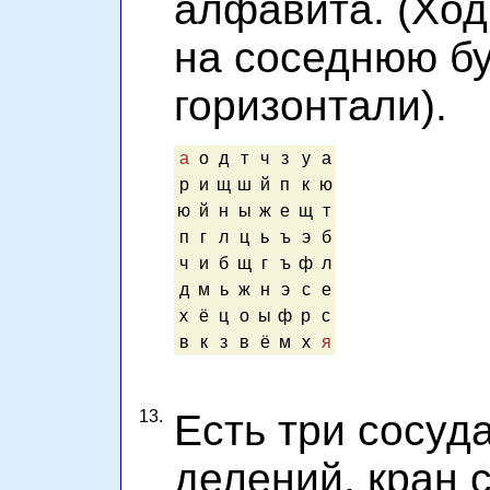
алфавита. (Ход
на соседнюю бу
горизонтали).
а
о
д
т
ч
з
у
а
р
и
щ
ш
й
п
к
ю
ю
й
н
ы
ж
е
щ
т
п
г
л
ц
ь
ъ
э
б
ч
и
б
щ
г
ъ
ф
л
д
м
ь
ж
н
э
с
е
х
ё
ц
о
ы
ф
р
с
в
к
з
в
ё
м
х
я
13.
Есть три сосуда 
делений, кран 