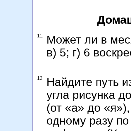
Домаш
11.
Может ли в меся
в) 5; г) 6 воскр
12.
Найдите путь и
угла рисунка д
(от «а» до «я»)
одному разу по