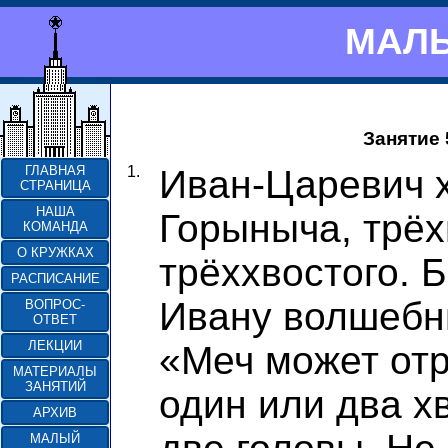
МАЛЫ
Занятие
1.
Иван-Царевич 
ГЛАВНАЯ
СТРАНИЦА
НАША
Горыныча, трёх
КОМАНДА
О КРУЖКАХ
трёххвостого. 
РАСПИСАНИЕ
Ивану волшебны
ВОПРОС-
ОТВЕТ
ЛЕКЦИИ
«Меч может отр
МАТЕРИАЛЫ
ЗАНЯТИЙ
один или два х
АРХИВ
МАЛЫЙ