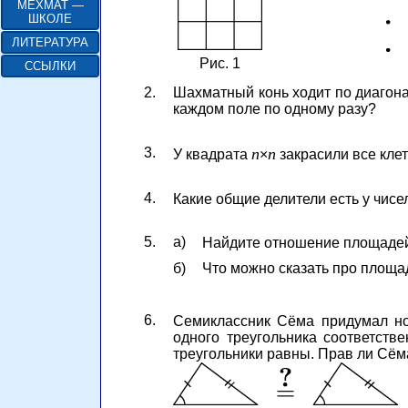
МЕХМАТ —
ШКОЛЕ
ЛИТЕРАТУРА
Рис. 1
ССЫЛКИ
2.
Шахматный конь ходит по диагонал
каждом поле по одному разу?
3.
n
n
У квадрата
×
закрасили все клет
4.
Какие общие делители есть у чисел
5.
а)
Найдите отношение площадей 
б)
Что можно сказать про площ
6.
Семиклассник Сёма придумал но
одного треугольника соответств
треугольники равны. Прав ли Сём