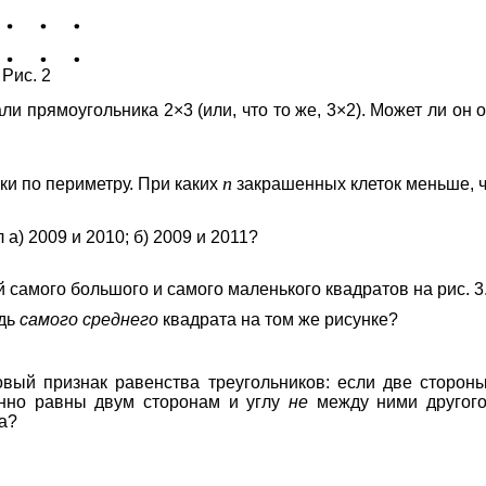
Рис. 2
и прямоугольника 2×3 (или, что то же, 3×2). Может ли он 
n
ки по периметру. При каких
закрашенных клеток меньше, 
 а) 2009 и 2010; б) 2009 и 2011?
самого большого и самого маленького квадратов на рис. 3
адь
самого среднего
квадрата на том же рисунке?
вый признак равенства треугольников: если две сторон
енно равны двум сторонам и углу
не
между ними другого 
а?