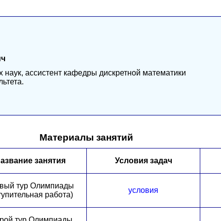
ич
 наук, ассистент кафедры дискретной математики
ьтета.
Материалы занятий
азвание занятия
Условия задач
вый тур Олимпиады
условия
тупительная работа)
рой тур Олимпиады