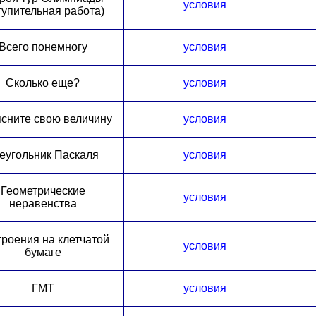
условия
тупительная работа)
Всего понемногу
условия
Сколько еще?
условия
сните свою величину
условия
еугольник Паскаля
условия
Геометрические
условия
неравенства
роения на клетчатой
условия
бумаге
ГМТ
условия