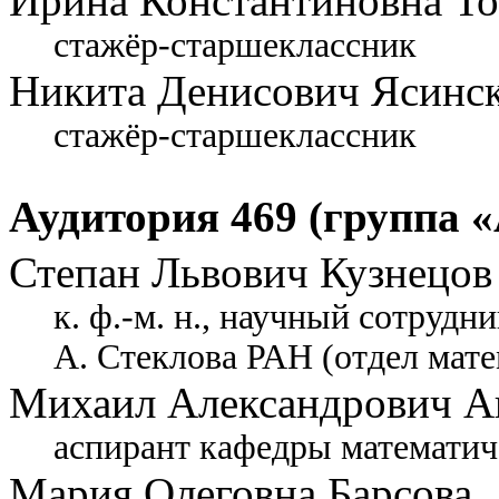
Ирина Константиновна То
стажёр-старшеклассник
Никита Денисович Ясинс
стажёр-старшеклассник
Аудитория 469 (группа «
Степан Львович Кузнецов
к. ф.-м. н., научный сотрудн
А. Стеклова РАН (отдел мат
Михаил Александрович А
аспирант кафедры математич
Мария Олеговна Барсова