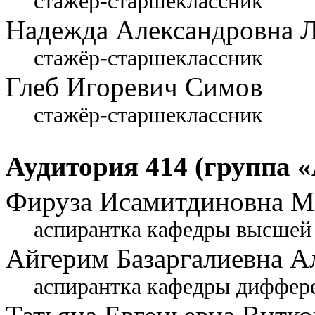
стажёр-старшеклассник
Надежда Александровна 
стажёр-старшеклассник
Глеб Игоревич Симов
стажёр-старшеклассник
Аудитория 414 (группа «
Фируза Исамитдиновна М
аспирантка кафедры высшей 
Айгерим Базаргалиевна А
аспирантка кафедры диффер