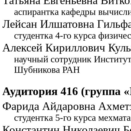
Татьяна Евгеньевна Витко
аспирантка кафедры вычисл
Лейсан Илшатовна Гильф
студентка 4-го курса физиче
Алексей Кириллович Кул
научный сотрудник Институт
Шубникова РАН
Аудитория 416 (группа «
Фарида Айдаровна Ахмет
студентка 5-го курса мехмат
Константин Николаевич Б